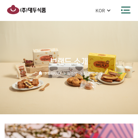
반복영역
건너뛰기
주메뉴 바로가기
본문 바로가기
브랜드 소개
BRAND
화과방
브랜드 소개