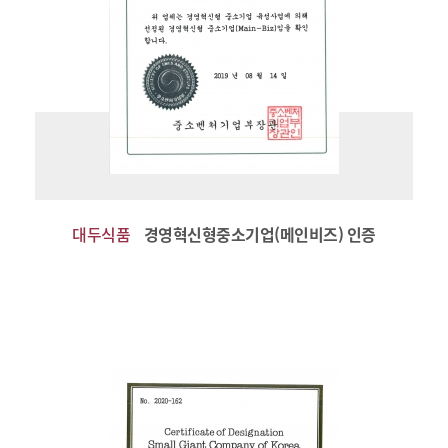
대두식품
경영혁신형중소기업(메인비즈) 인증